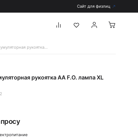
Сайт для физлиц
12302 Аккумуляторная рукоятка AA F.O. лампа XL 2,5В
Перейти в каталог
Дерматоскопы и аксессуары
уляторная рукоятка AA F.O. лампа XL
Аксессуары для дерматоскопов
Дерматоскопы
2
Диагностика
Тонометры
Запасные части и комплектующие
апросу
Аккумуляторы и зарядные устройства
Рукоятки для диагностических приборов
ектропитание