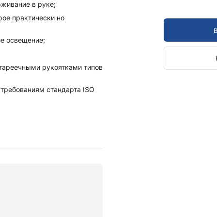
живание в руке;
рое практически но
ое освещение;
тареечными рукоятками типов
т требованиям стандарта ISO