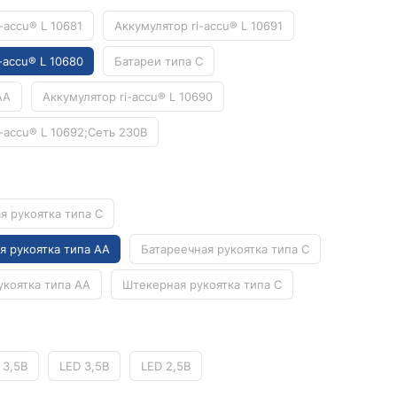
Кровоостанавливающие жгуты
-accu® L 10681
Аккумулятор ri-accu® L 10691
Ларингоскопы
-accu® L 10680
Батареи типа C
Аксессуары для ларингоскопов
AA
Аккумулятор ri-accu® L 10690
Стандартные ларингоскопы
Фиброоптические ларингоскопы
-accu® L 10692;Сеть 230B
Отоскопы и ЛОР-наборы
ЛОР-наборы
Отоскопы
я рукоятка типа C
Ушные воронки для отоскопов
я рукоятка типа AA
Батареечная рукоятка типа C
Приборы для внутривенного вливания под
давлением
укоятка типа AA
Штекерная рукоятка типа C
Манжеты и аксессуары Metpak
Приборы для инфузий Metpak
Тонометры
 3,5В
LED 3,5В
LED 2,5В
Автоматические тонометры
Аксессуары для тонометров