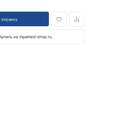
Манжеты для тонометров
Механические тонометры
В корзину
Купить на mpamed-shop.ru