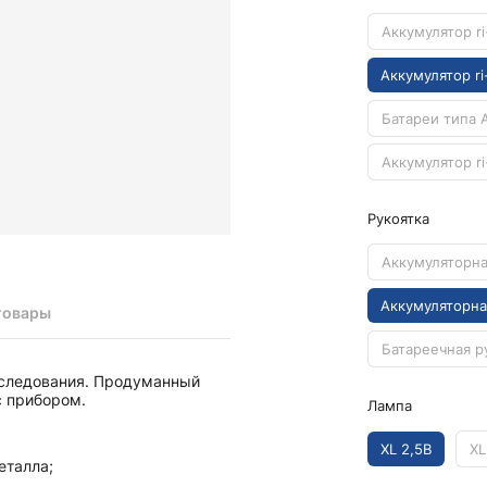
Камертоны и наборы
Камертоны
Аккумулятор ri
Наборы камертонов
Аккумулятор ri
Медицинские светильники
Батареи типа 
Запасные части к медицинским светильникам
Медицинские осветители
Аккумулятор ri
Налобные осветители и рефлекторы
Рукоятка
Пневможгуты и аксессуары
Аксессуары для komprimeter
Аккумуляторна
Манжеты для komprimeter
Пневможгуты komprimeter
Аккумуляторна
товары
Пульсоксиметры ri-fox N
Батареечная р
сследования. Продуманный
Термометры и аксессуары
с прибором.
Лампа
XL 2,5В
XL
еталла;