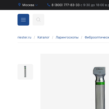
Москва
8 (800) 777-83-33
с 9:30 до 18:00 в
riester.ru
/
Каталог
/
Ларингоскопы
/
Фиброоптическ
Бинокулярные лупы и аксессуары
Аксессуары для бинокулярных луп
Бинокулярные лупы
Оголовья для бинокулярных луп
Диагностические наборы отоскопов и
офтальмоскопов
Диагностические наборы de luxe
Диагностические наборы e-scope
Диагностические наборы Econom