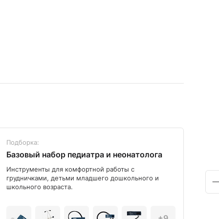
Подборка:
Под
Базовый набор педиатра и неонатолога
Диа
Инструменты для комфортной работы с
Мод
грудничками, детьми младшего дошкольного и
школьного возраста.
+9