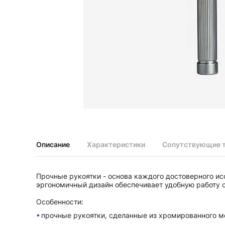
Диагностические наборы EliteVue
Диагностические наборы perfect
Диагностические наборы ri-scope L
Диагностические наборы uni, May
Неврологические молоточки и аксессуары
Аксессуары для неврологических молоточков
Неврологические молоточки
Офтальмоскопы и ретиноскопы
Аксессуары для офтальмоскопов и ретиноскопов
Офтальмоскопы
Офтальмоскопы налобные бинокулярные
Описание
Характеристики
Сопутствующие 
Ретиноскопы и наборы ri-vision
Стетоскопы и запасные части
Прочные рукоятки - основа каждого достоверного и
Запасные части для стетоскопов
эргономичный дизайн обеспечивает удобную работу 
Стетоскопы
Особенности:
прочные рукоятки, сделанные из хромированного м