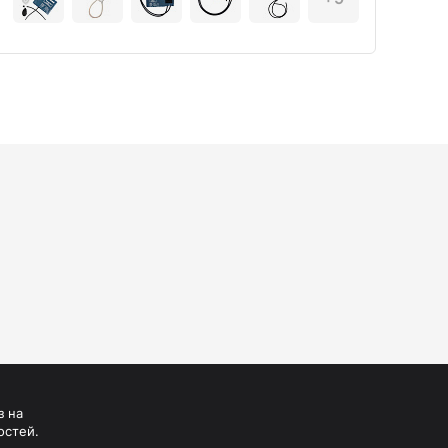
з на
остей.