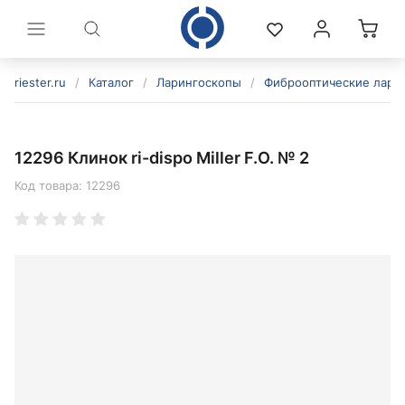
riester.ru
/
Каталог
/
Ларингоскопы
/
Фиброоптические лари
12296 Клинок ri-dispo Miller F.O. № 2
Код товара:
12296
политикой конфиденциальности