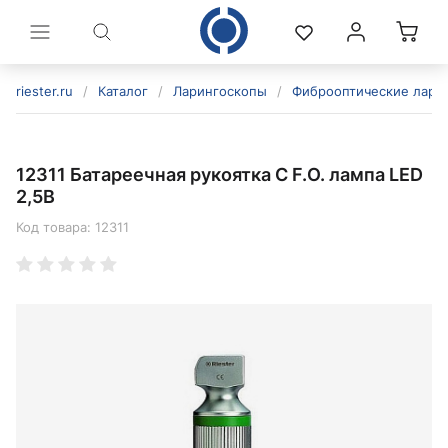
riester.ru
/
Каталог
/
Ларингоскопы
/
Фиброоптические лари
12311 Батареечная рукоятка C F.O. лампа LED
2,5В
Код товара:
12311
политикой конфиденциальности