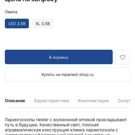
Лампа
LED 3,5В
XL 3,5В
В корзину
Купить на mpamed-shop.ru
Описание
Характеристики
Комплектация
Сопутс
Ларингоскопы riester с волоконной оптикой прокладывают
путь в будущее. Качественный свет, плоская
атравматическая конструкция клинка ларингоскопа с
интегрированной волоконной оптикой значительно