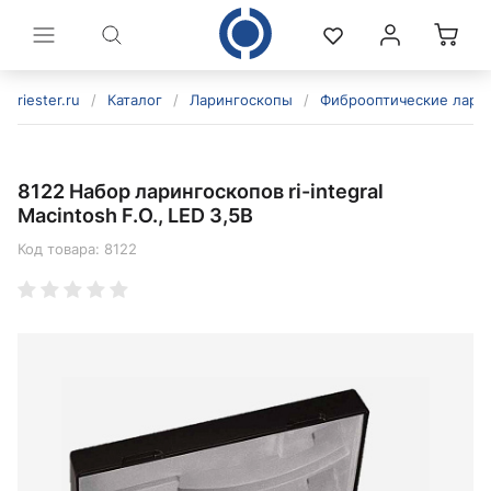
riester.ru
/
Каталог
/
Ларингоскопы
/
Фиброоптические лари
8122 Набор ларингоскопов ri-integral
Macintosh F.O., LED 3,5В
Код товара:
8122
политикой конфиденциальности