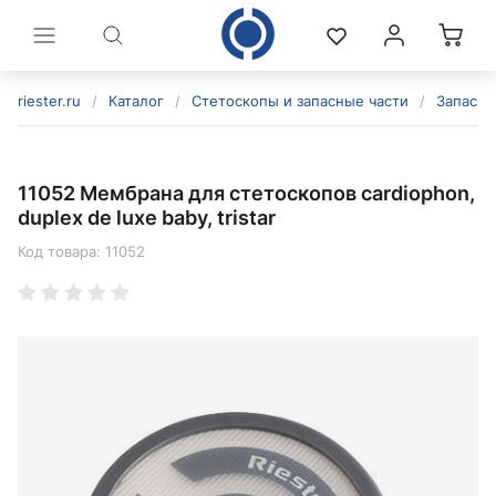
riester.ru
/
Каталог
/
Стетоскопы и запасные части
/
Запасны
11052 Мембрана для стетоскопов cardiophon,
duplex de luxe baby, tristar
Код товара:
11052
политикой конфиденциальности