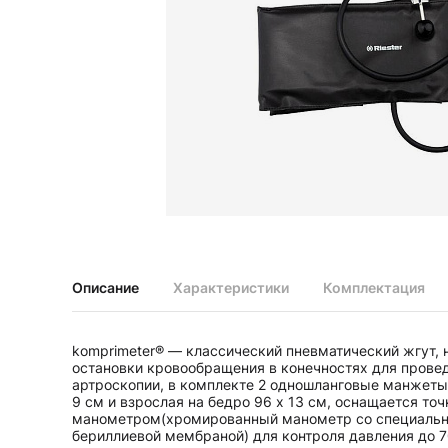
Диагностические наборы EliteVue
Диагностические наборы perfect
Диагностические наборы ri-scope L
Диагностические наборы uni, May
Неврологические молоточки и аксессуары
Аксессуары для неврологических молоточков
Неврологические молоточки
Офтальмоскопы и ретиноскопы
Аксессуары для офтальмоскопов и ретиноскопов
Офтальмоскопы
Офтальмоскопы налобные бинокулярные
Описание
Характеристики
Комплектация
Ретиноскопы и наборы ri-vision
Стетоскопы и запасные части
komprimeter® — классический пневматический жгут,
Запасные части для стетоскопов
остановки кровообращения в конечностях для прове
Стетоскопы
артроскопии, в комплекте 2 одношланговые манжеты:
9 см и взрослая на бедро 96 х 13 см, оснащается то
манометром(хромированный манометр со специальн
бериллиевой мембраной) для контроля давления до 7