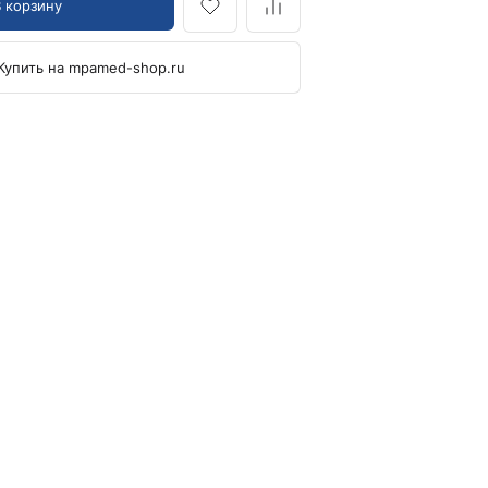
В корзину
Кровоостанавливающие жгуты
Купить на mpamed-shop.ru
Ларингоскопы
Аксессуары для ларингоскопов
Стандартные ларингоскопы
Фиброоптические ларингоскопы
Отоскопы и ЛОР-наборы
ЛОР-наборы
Отоскопы
Ушные воронки для отоскопов
Приборы для внутривенного вливания под
давлением
Манжеты и аксессуары Metpak
Приборы для инфузий Metpak
Тонометры
Автоматические тонометры
Аксессуары для тонометров