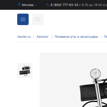
Москва
8 (800) 777-83-33
с 9:30 до 18:00 в
riester.ru
/
Каталог
/
Пневможгуты и аксессуары
/
П
Бинокулярные лупы и аксессуары
Аксессуары для бинокулярных луп
Бинокулярные лупы
Оголовья для бинокулярных луп
Диагностические наборы отоскопов и
офтальмоскопов
Диагностические наборы de luxe
Диагностические наборы e-scope
Диагностические наборы Econom