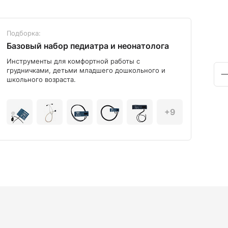
Подборка:
Под
Базовый набор педиатра и неонатолога
Диа
Инструменты для комфортной работы с
Мод
грудничками, детьми младшего дошкольного и
школьного возраста.
+9