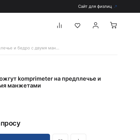
Сайт для физлиц
5255 Пневможгут komprimeter на предплечье и бедро с двумя манжетами
Перейти в каталог
Дерматоскопы и аксессуары
ожгут komprimeter на предплечье и
Аксессуары для дерматоскопов
умя манжетами
Дерматоскопы
5
Диагностика
Тонометры
Запасные части и комплектующие
апросу
Аккумуляторы и зарядные устройства
Рукоятки для диагностических приборов