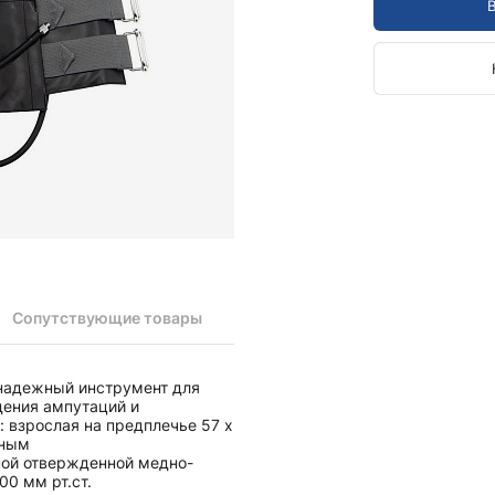
Камертоны и наборы
Камертоны
Наборы камертонов
Медицинские светильники
Запасные части к медицинским светильникам
Медицинские осветители
Налобные осветители и рефлекторы
Пневможгуты и аксессуары
Аксессуары для komprimeter
Манжеты для komprimeter
Пневможгуты komprimeter
Сопутствующие товары
Пульсоксиметры ri-fox N
 надежный инструмент для
Термометры и аксессуары
дения ампутаций и
 взрослая на предплечье 57 х
чным
ой отвержденной медно-
00 мм рт.ст.