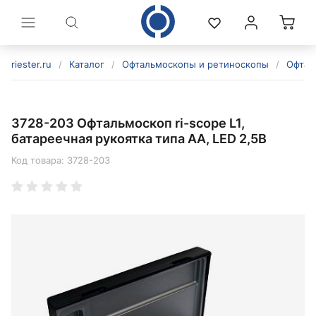
riester.ru
/
Каталог
/
Офтальмоскопы и ретиноскопы
/
Офтал
3728-203 Офтальмоскоп ri-scope L1,
батареечная рукоятка типа AA, LED 2,5В
Код товара:
3728-203
политикой конфиденциальности