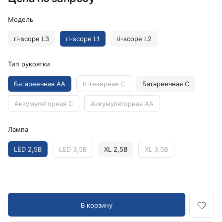
Модель
ri-scope L3
ri-scope L1
ri-scope L2
Тип рукоятки
Батареечная AA
Штекерная C
Батареечная C
Аккумуляторная C
Аккумуляторная AA
Лампа
LED 2,5В
LED 3,5В
XL 2,5В
XL 3,5В
В корзину