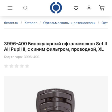
riester.ru
/
Каталог
/
Офтальмоскопы и ретиноскопы
/
Офтал
3996-400 Бинокулярный офтальмоскоп Set II
All Pupil II, с синим фильтром, проводной, XL
Код товара:
3996-400
политикой конфиденциальности