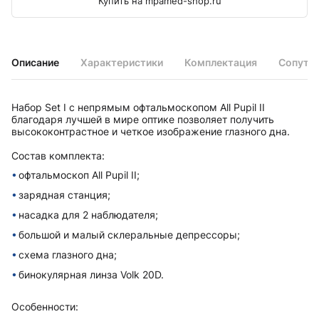
Купить на mpamed-shop.ru
Описание
Характеристики
Комплектация
Сопутс
Набор Set I с непрямым офтальмоскопом All Pupil II
благодаря лучшей в мире оптике позволяет получить
высококонтрастное и четкое изображение глазного дна.
Состав комплекта:
офтальмоскоп All Pupil II;
зарядная станция;
насадка для 2 наблюдателя;
большой и малый склеральные депрессоры;
схема глазного дна;
бинокулярная линза Volk 20D.
Особенности: