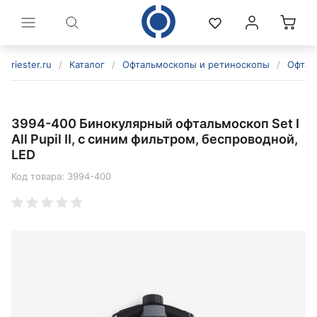
riester.ru
/
Каталог
/
Офтальмоскопы и ретиноскопы
/
Офтал
3994-400 Бинокулярный офтальмоскоп Set I
All Pupil II, с синим фильтром, беспроводной,
LED
Код товара:
3994-400
политикой конфиденциальности