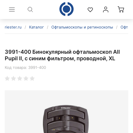
riester.ru
/
Каталог
/
Офтальмоскопы и ретиноскопы
/
Офтал
3991-400 Бинокулярный офтальмоскоп All
Pupil II, с синим фильтром, проводной, XL
Код товара:
3991-400
политикой конфиденциальности