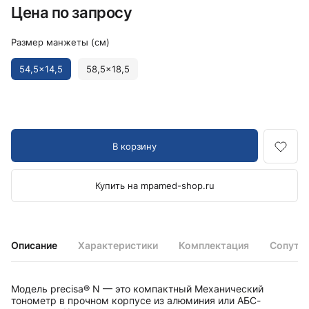
Цена по запросу
Размер манжеты (см)
54,5x14,5
58,5x18,5
В корзину
Купить на mpamed-shop.ru
Описание
Характеристики
Комплектация
Сопутс
Модель precisa® N — это компактный Механический
тонометр в прочном корпусе из алюминия или АБС-