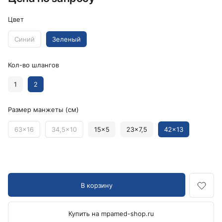
Цвет
Синий
Зеленый
Кол-во шлангов
1
2
Размер манжеты (см)
63x16
34,5x10
15x5
23x7,5
42x13
В корзину
Купить на mpamed-shop.ru