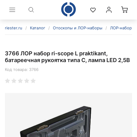
riester.ru
/
Каталог
/
Отоскопы и ЛОР-наборы
/
ЛОР-наборы
3766 ЛОР набор ri-scope L praktikant,
батареечная рукоятка типа C, лампа LED 2,5В
Код товара:
3766
политикой конфиденциальности