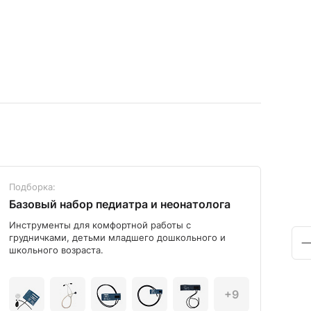
Подборка:
Под
Базовый набор педиатра и неонатолога
Диа
Инструменты для комфортной работы с
Мод
грудничками, детьми младшего дошкольного и
школьного возраста.
+9