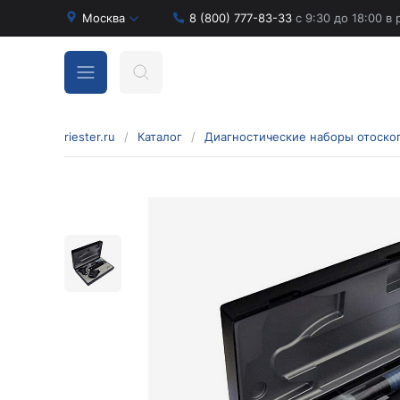
Москва
8 (800) 777-83-33
с 9:30 до 18:00 в
riester.ru
/
Каталог
/
Бинокулярные лупы и аксессуары
Аксессуары для бинокулярных луп
Бинокулярные лупы
Оголовья для бинокулярных луп
Диагностические наборы отоскопов и
офтальмоскопов
Диагностические наборы de luxe
Диагностические наборы e-scope
Диагностические наборы Econom