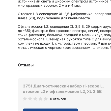
источниками света и широким спектром источников п
многоразовых воронок 2 мм и 4 мм.
Отоскоп L2: освещение XL 2,5 фиброоптика, поворотн
линза (х3), подключение для пневмотеста.
Офтальмоскоп L2: освещение XL 3,5 В, 29 корригирую
до -35); фильтры: без красного спектра, синий, поля
точка фиксации, большой, средний и малый круг, пол
офтальмоскопа. Штекерная рукоятка типа C для аккум
комплект не входит), с устройством rheotronic® для 
металлическая с черным хромированием, штекерный 
Отзывы
3751 Диагностический набор ri-scope L,
отоскоп L2 и офтальмоскоп L2, XL 2,5В
0 отзывов