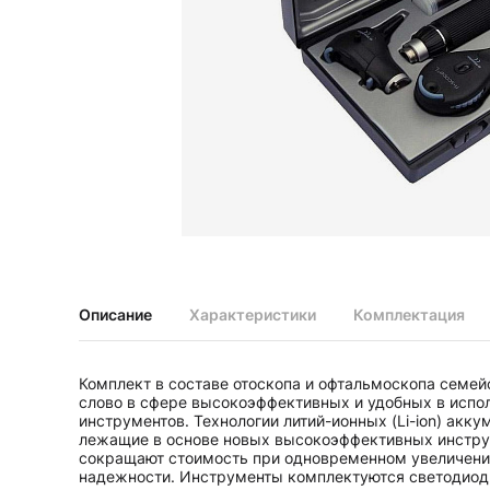
Диагностические наборы EliteVue
Диагностические наборы perfect
Диагностические наборы ri-scope L
Диагностические наборы uni, May
Неврологические молоточки и аксессуары
Аксессуары для неврологических молоточков
Неврологические молоточки
Офтальмоскопы и ретиноскопы
Аксессуары для офтальмоскопов и ретиноскопов
Офтальмоскопы
Офтальмоскопы налобные бинокулярные
Описание
Характеристики
Комплектация
Ретиноскопы и наборы ri-vision
Стетоскопы и запасные части
Комплект в составе отоскопа и офтальмоскопа семейс
Запасные части для стетоскопов
слово в сфере высокоэффективных и удобных в испо
Стетоскопы
инструментов. Технологии литий-ионных (Li-ion) акку
лежащие в основе новых высокоэффективных инстру
сокращают стоимость при одновременном увеличени
надежности. Инструменты комплектуются светодио