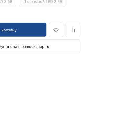
ED 3,5В
L1 с лампой LED 2,5В
Манжеты для тонометров
Механические тонометры
В корзину
Купить на mpamed-shop.ru