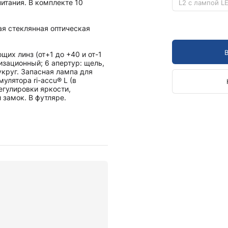
итания. В комплекте 10
L2 с лампой L
ая стеклянная оптическая
щих линз (от+1 до +40 и от-1
ризационный; 6 апертур: щель,
укруг. Запасная лампа для
улятора ri-accu® L (в
регулировки яркости,
замок. В футляре.