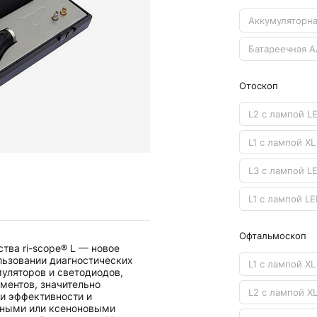
Камертоны и наборы
Камертоны
Аккумуляторна
Наборы камертонов
Батареечная A
Медицинские светильники
Запасные части к медицинским светильникам
Отоскоп
Медицинские осветители
Налобные осветители и рефлекторы
L2 с лампой L
L1 с лампой XL
Пневможгуты и аксессуары
Аксессуары для komprimeter
L3 с лампой L
Манжеты для komprimeter
Пневможгуты komprimeter
L1 с лампой LE
Пульсоксиметры ri-fox N
Офтальмоскоп
тва ri-scope® L — новое
Термометры и аксессуары
льзовании диагностических
L1 с лампой XL
муляторов и светодиодов,
ментов, значительно
L2 с лампой XL
и эффективности и
дными или ксеноновыми