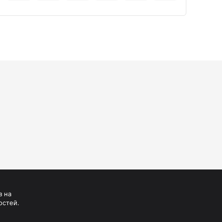
з на
остей.