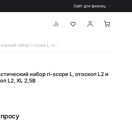
Сайт для физлиц
3751 Диагностический набор ri-scope L, отоскоп L2 и офтальмоскоп L2, XL 2,5В
Перейти в каталог
Дерматоскопы и аксессуары
стический набор ri-scope L, отоскоп L2 и
Аксессуары для дерматоскопов
п L2, XL 2,5В
Дерматоскопы
Диагностика
Тонометры
Запасные части и комплектующие
апросу
Аккумуляторы и зарядные устройства
Рукоятки для диагностических приборов