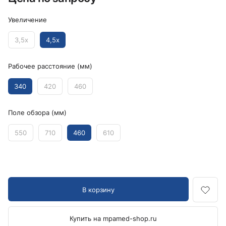
Увеличение
3,5x
4,5x
Рабочее расстояние (мм)
340
420
460
Поле обзора (мм)
550
710
460
610
В корзину
Купить на mpamed-shop.ru