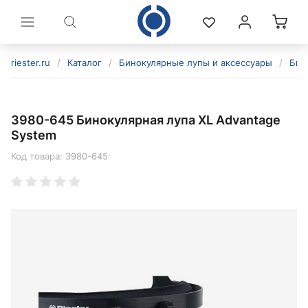
riester.ru
/
Каталог
/
Бинокулярные лупы и аксессуары
/
Бин
3980-645 Бинокулярная лупа XL Advantage
System
Код товара:
3980-645
политикой конфиденциальности