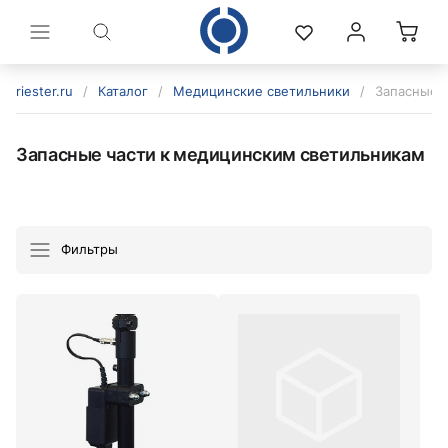
riester.ru
/
Каталог
/
Медицинские светильники
/
Запасные 
Запасные части к медицинским светильникам
Фильтры
политикой конфиденциальности