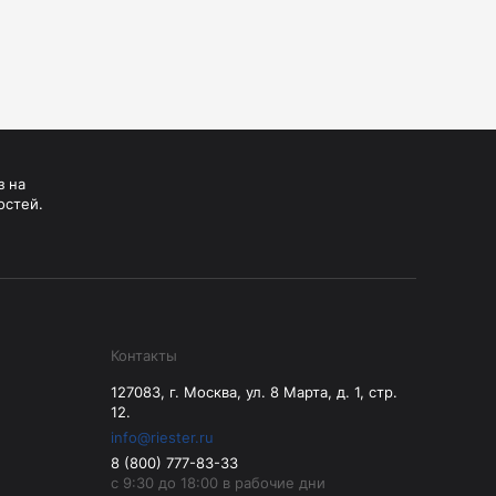
Манжеты для тонометров
Механические тонометры
з на
остей.
Контакты
127083, г. Москва, ул. 8 Марта, д. 1, стр.
12.
info@riester.ru
8 (800) 777-83-33
с 9:30 до 18:00 в рабочие дни