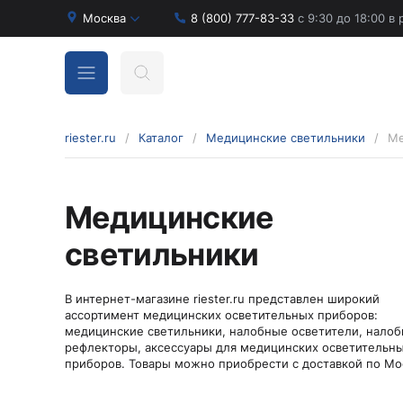
Москва
8 (800) 777-83-33
с 9:30 до 18:00 в
riester.ru
/
Каталог
/
Медицинские светильники
/
Ме
Бинокулярные лупы и аксессуары
Медицинские
Аксессуары для бинокулярных луп
светильники
Бинокулярные лупы
Оголовья для бинокулярных луп
В интернет-магазине riester.ru представлен широкий
Диагностические наборы отоскопов и
ассортимент медицинских осветительных приборов:
офтальмоскопов
медицинские светильники, налобные осветители, нало
Диагностические наборы de luxe
рефлекторы, аксессуары для медицинских осветительн
Диагностические наборы e-scope
приборов. Товары можно приобрести с доставкой по Мо
Диагностические наборы Econom