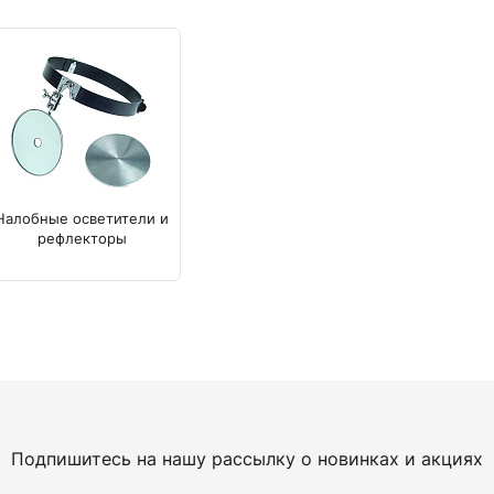
Камертоны и наборы
Камертоны
Наборы камертонов
Медицинские светильники
Запасные части к медицинским светильникам
Медицинские осветители
Налобные осветители и рефлекторы
Налобные осветители и
Пневможгуты и аксессуары
рефлекторы
Аксессуары для komprimeter
Манжеты для komprimeter
Пневможгуты komprimeter
Пульсоксиметры ri-fox N
Термометры и аксессуары
Подпишитесь на нашу рассылку о новинках и акциях