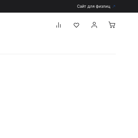
Сайт для физлиц
Перейти в каталог
Дерматоскопы и аксессуары
Аксессуары для дерматоскопов
Дерматоскопы
Диагностика
Тонометры
Запасные части и комплектующие
Аккумуляторы и зарядные устройства
Рукоятки для диагностических приборов