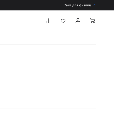
Сайт для физлиц
Перейти в каталог
Дерматоскопы и аксессуары
Аксессуары для дерматоскопов
Дерматоскопы
Диагностика
Тонометры
Запасные части и комплектующие
Аккумуляторы и зарядные устройства
Рукоятки для диагностических приборов